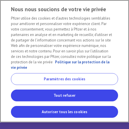
Nous nous soucions de votre vie privée
Pfizer utilise des cookies et d’autres technologies semblables
pour améliorer et personnaliser votre expérience client. Par
Avez-vous reçu le plus récent vaccin
votre consentement, vous permettez à Pfizer et à nos
contre la COVID-19?
partenaires en analyse et en marketing de recueillir, d’utiliser et
Cliquez ici pour prendre rendez-vous :
de partager de l’information concernant vos actions sur le site
Web afin de personnaliser votre expérience numérique, nos
services et notre contenu. Pour en savoir plus sur l’utilisation
de ces technologies par Pfizer, consultez notre politique sur la
protection de la vie privée
Politique sur la protection de la
vie privée
Paramètres des cookies
Tout refuser
Autoriser tous les cookies