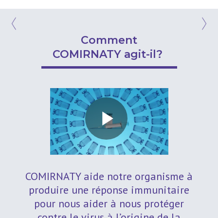
Comment
COMIRNATY agit-il?
Ren
vous
COMI
gique
ou v
Play
n
sévè
COMI
l’au
COMIRNATY aide notre organisme à
Video
produire une réponse immunitaire
mes
Si v
pour nous aider à nous protéger
qui 
contre le virus à l’origine de la