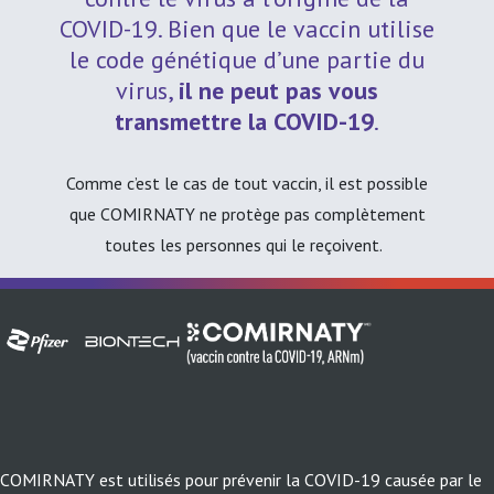
par
COVID-19. Bien que le vaccin utilise
vous
pass
le code génétique d’une partie du
préc
virus,
il ne peut pas vous
rece
transmettre la COVID-19
.
Avan
Comme c’est le cas de tout vaccin, il est possible
prof
que COMIRNATY ne protège pas complètement
• vo
toutes les personnes qui le reçoivent.
prob
tout
alle
• vo
• vo
enfa
méd
COMIRNATY est utilisés pour prévenir la COVID-19 causée par le
odes
• vo