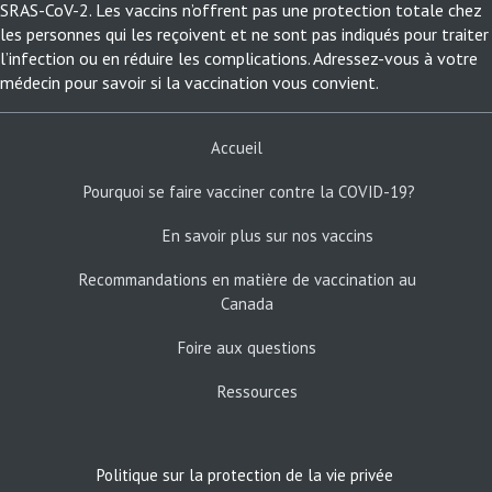
SRAS-CoV-2. Les vaccins n’offrent pas une protection totale chez
que)
de m
les personnes qui les reçoivent et ne sont pas indiqués pour traiter
rane
et/o
l’infection ou en réduire les complications. Adressez-vous à votre
médecin pour savoir si la vaccination vous convient.
ento
• le
otre
nerv
Accueil
enfa
Pourquoi se faire vacciner
contre la COVID-19?
inje
En savoir plus sur nos vaccins
• vo
sai
Recommandations en matière de vaccination au
e
(ble
Canada
san
Foire aux questions
z le
• vo
deve
Ressources
• vo
Veui
Politique sur la protection de la vie privée